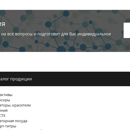
ия
 на все вопросы и подготовит для Вас индивидуальное
алог продукции
активы
рсоры
торы, красители
ения
СТХ
торная посуда
рт-титры