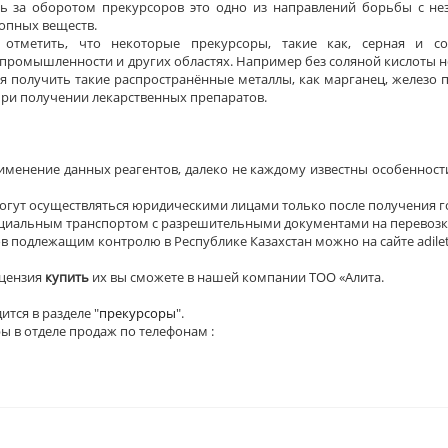
ь за оборотом прекурсоров это одно из направлений борьбы с не
опных веществ.
 отметить, что некоторые прекурсоры, такие как, серная и с
промышленности и других областях. Например без соляной кислоты н
тся получить такие распространённые металлы, как марганец, железо
ри получении лекарственных препаратов.
менение данных реагентов, далеко не каждому известны особенност
огут осуществляться юридическими лицами только после получения го
ециальным транспортом с разрешительными документами на перевозку
 подлежащим контролю в Республике Казахстан можно на сайте adilet
ицензия
купить
их вы сможете в нашей компании ТОО «Алита.
тся в разделе "
прекурсоры
".
ы в отделе продаж по телефонам :