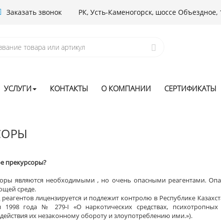
Заказать звонок
РК, Усть-Каменогорск, шоссе Объездное, 
УСЛУГИ
КОНТАКТЫ
О КОМПАНИИ
СЕРТИФИКАТЫ
СОРЫ
ое прекурсоры?
оры являются необходимыми , но очень опасными реагентами. Опас
щей среде.
д реагентов лицензируется и подлежит контролю в Республике Казахста
 1998 года № 279-I «О наркотических средствах, психотропных
действия их незаконному обороту и злоупотреблению ими.»).