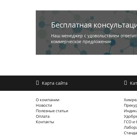
Бесплатная консультац
Наш менеджер с удовольствием ответит
коммерческое предложение
Карта сайта
Кат
О компании
Химре
Новости
Преку
Полезные статьи
Индика
Оплата
Удобр
Контакты
ГСО и 
Лабора
Станда