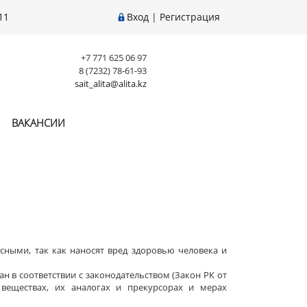
11
Вход
|
Регистрация
+7 771 625 06 97
8 (7232) 78-61-93
sait_alita@alita.kz
ВАКАНСИИ
ными, так как наносят вред здоровью человека и
н в соответствии с законодательством (Закон РК от
 веществах, их аналогах и прекурсорах и мерах