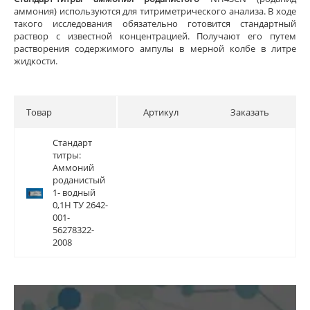
аммония) используются для титриметрического анализа. В ходе
такого исследования обязательно готовится стандартный
раствор с известной концентрацией. Получают его путем
растворения содержимого ампулы в мерной колбе в литре
жидкости.
Товар
Артикул
Заказать
Стандарт
Стандарт
титры:
титры:
Аммоний
Аммоний
роданистый
роданистый
1- водный
1- водный
0,1Н ТУ 2642-
0,1Н ТУ 2642-
001-
001-
56278322-
56278322-
2008
2008