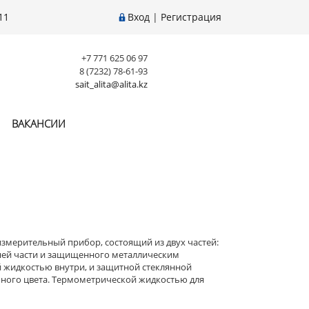
11
Вход
|
Регистрация
+7 771 625 06 97
8 (7232) 78-61-93
sait_alita@alita.kz
ВАКАНСИИ
измерительный прибор, состоящий из двух частей:
жней части и защищенного металлическим
 жидкостью внутри, и защитной стеклянной
чного цвета. Термометрической жидкостью для