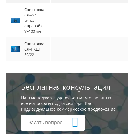
Спиртовка
Спиртовка
СЛ-2 (с
СЛ-2 (с
металл.
металл.
оправой),
оправой),
V=100 мл
V=100 мл
Спиртовка
Спиртовка
СЛ-1 КШ
СЛ-1 КШ
29/22
29/22
Бесплатная консультация
Наш менеджер с удовольствием ответит на
все вопросы и подготовит для Вас
индивидуальное коммерческое предложение
Задать вопрос