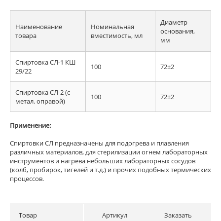
Диаметр
Наименование
Номинальная
основания,
товара
вместимость, мл
мм
Спиртовка СЛ-1 КШ
100
72±2
29/22
Спиртовка СЛ-2 (с
100
72±2
метал. оправой)
Применение:
Спиртовки СЛ предназначены для подогрева и плавления
различных материалов, для стерилизации огнем лабораторных
инструментов и нагрева небольших лабораторных сосудов
(колб, пробирок, тигелей и т.д.) и прочих подобных термических
процессов.
Товар
Артикул
Заказать