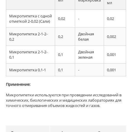
мл
маркировка
мл
Микропипетка с одной
0,02
-
0,02
отметкой 2-0,02 (Сали)
Микропипетка 2-1-2-
Двойная
0,2
0,002
0,2
белая
Микропипетка 2-1-2-
Двойная
0,1
0,001
0,1
зеленая
Микропипетка 0,1-1
0,1
-
0,001
Применение:
Микропипетки используются при проведении исследований в
химических, биологических и медицинских лабораториях для
точного отмеривания объемов жидкостей и газов.