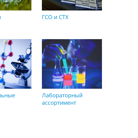
я
ГСО и СТХ
льные
Лабораторный
ассортимент