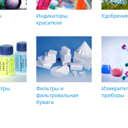
ы
Индикаторы,
Удобрени
красители
итры
Фильтры и
Измерите
фильтровальная
приборы
бумага