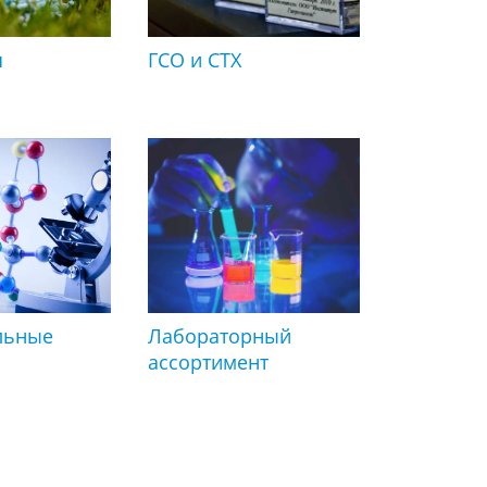
я
ГСО и СТХ
льные
Лабораторный
ассортимент