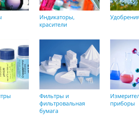
ы
Индикаторы,
Удобрени
красители
итры
Фильтры и
Измерите
фильтровальная
приборы
бумага